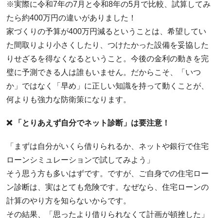
※実際に令和7年の7月と令和8年の5月で比較、試算してみ
たら約400万円の違いがありました！
家づくりの予算が
400
万円減るということは、希望してい
た間取りより小さくしたり、つけたかった設備を妥協した
りせざるを得なくなるということ。今後の金利の動きを完
璧に予測できる人は誰もいません。だからこそ、「いつ
か」ではなく「早め」に正しい知識を持って動くことが、
何よりも強力な防衛策になります。
❌ 「とりあえず自分でネット診断」は要注意！
​「まずは自分がいくら借りられるか、ネットや銀行で住宅
ローンシミュレーションで試してみよう」
​そう思う方も多いはずです。ですが、ご自身での住宅ロー
ン診断は、実はとても危険です。なぜなら、住宅ローンの
計算のやり方を知らないからです。
​その結果、「思ったより借りられなくて計画が頓挫した」