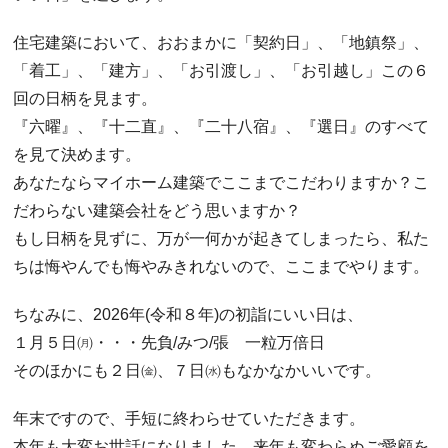
住宅建築において、おおまかに「契約日」、「地鎮祭」、
「着工」、「建方」、「お引渡し」、「お引越し」この６
回の日柄を見ます。
『六曜』、『十二直』、『二十八宿』、『選日』のすべて
を見て決めます。
あなたならマイホーム建築でここまでこだわりますか？こ
だわらない建築会社をどう思いますか？
もし日柄を見ずに、万が一何かが起きてしまったら、私た
ちは悔やんでも悔やみきれないので、ここまでやります。
ちなみに、2026年(令和８年)の初詣にいい日は、
１月５日㈪・・・先負/みつ/張 一粒万倍日
そのほかにも２日㈮、７日㈬もなかなかいいです。
年末ですので、手短に終わらせていただきます。
本年も大変お世話になりました。来年も変わらぬご愛顧を