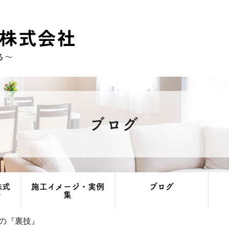
ブログ
株式
施工イメージ・実例
ブログ
り
集
の『裏技』