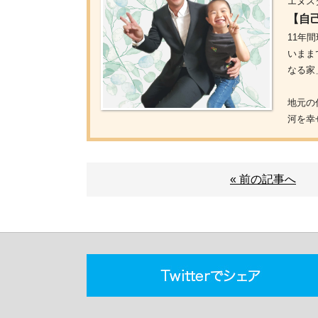
エヌス
【自
11年
いまま
なる家
地元の
河を幸
« 前の記事へ