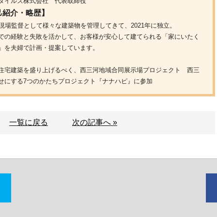
タイルズ株式会社 代表取締役
己紹介・略歴】
間現場監督として様々な建築物を管理してきて、2021年に独立。
での経験と失敗を活かして、お客様が安心して建てられる「家にいたく
」を夫婦で計画・提案しています。
住宅建築を盛り上げるべく、西三河地域合同展示場プロジェクト 西三
せにする7つのかたちプロジェクト『ナナハピ』に参加
一覧に戻る
次の記事へ »