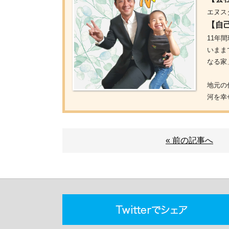
エヌス
【自
11年
いまま
なる家
地元の
河を幸
« 前の記事へ