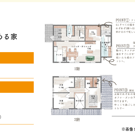
ある家
坪）
※画像