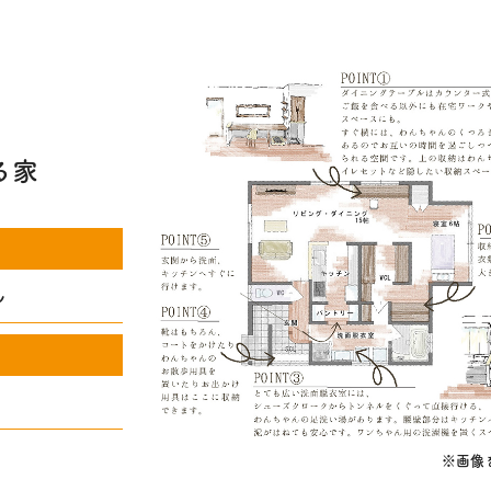
、
る家
ん
※画像