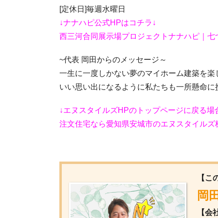
[定休日]毎週水曜日
↓ナナハピ公式HPはコチラ↓
西三河合同展示場プロジェクトナナハピ｜七
~代表 岡田からのメッセージ～
一生に一度しかない夢のマイホーム建築を楽
いい思い出になるように私たちも一所懸命に
↓エヌスタイルズHPのトップページに戻る場
注文住宅なら愛知県安城市のエヌスタイルズ株式会社 (
【こ
岡田
【会