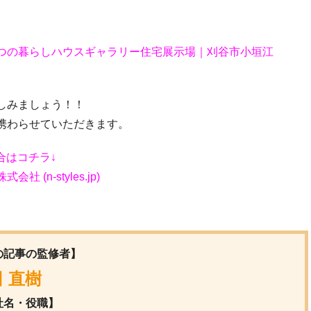
つの暮らしハウスギャラリー住宅展示場｜刈谷市小垣江
しみましょう！！
携わらせていただきます。
合はコチラ↓
n-styles.jp)
の記事の監修者】
 直樹
社名・役職】