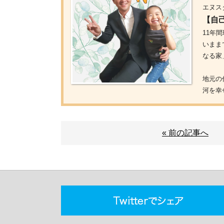
エヌス
【自
11年
いまま
なる家
地元の
河を幸
« 前の記事へ