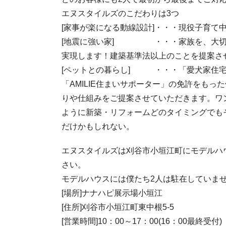
エヌスタイルズのこだわりは3つ
[家事が楽になる動線設計]・・・現役子育て
[地震に強い家] ・・・家族を、大切な思
実現します！建築基準法以上のことを提案さ
[ペットとの暮らし] ・・・「愛犬家住宅
「AMILIE住まいサポーター」の免許をも
りや仕組みをご提案させていただきます。ワ
ように新築・リフォームどのタイミングでも
だけかもしれない。
エヌスタイルズは刈谷市小垣江町にモデルハ
さい。
モデルハウスには僕たち2人は駐在していま
[場所]ナナハピ展示場小垣江
[住所]刈谷市小垣江町東中根5-5
[営業時間]10：00～17：00(16：00最終受付)