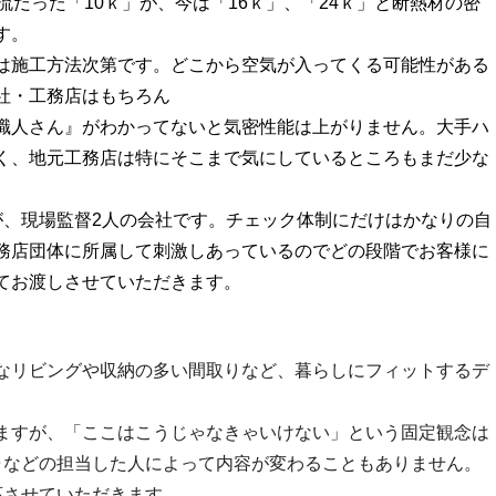
流だった「10ｋ」が、今は「16ｋ」、「24ｋ」と断熱材の密
す。
は施工方法次第です。どこから空気が入ってくる可能性がある
社・工務店はもちろん
職人さん』がわかってないと気密性能は上がりません。大手ハ
く、地元工務店は特にそこまで気にしているところもまだ少な
が、現場監督2人の会社です。チェック体制にだけはかなりの自
務店団体に所属して刺激しあっているのでどの段階でお客様に
てお渡しさせていただきます。
なリビングや収納の多い間取りなど、暮らしにフィットするデ
ますが、「ここはこうじゃなきゃいけない」という固定観念は
ャなどの担当した人によって内容が変わることもありません。
応させていただきます。