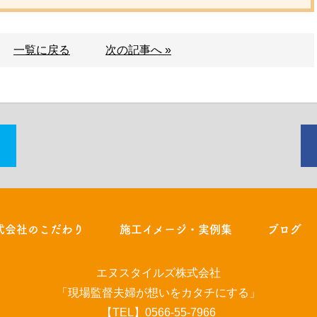
一覧に戻る
次の記事へ »
式会社のこだわり
施工イメージ・実例集
ブログ
エヌスタイルズ株式会社
「現場監督夫婦が想いをカタチにする」
【TEL】0566-55-7966