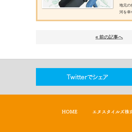
地元の
河を幸
« 前の記事へ
HOME
エヌスタイルズ株